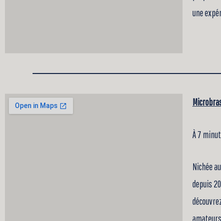
une expér
Microbras
À 7 minu
Nichée au
depuis 20
découvrez
amateurs 