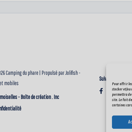
26 Camping du phare | Propulsé par Jolifish -
Suivez-nous
et mobiles
Pour offrir le
stocker et/ou 
permettra de 
moiselles - Boîte de création . Inc
site. Le fait 
certaines cara
nfidentialité
Ac