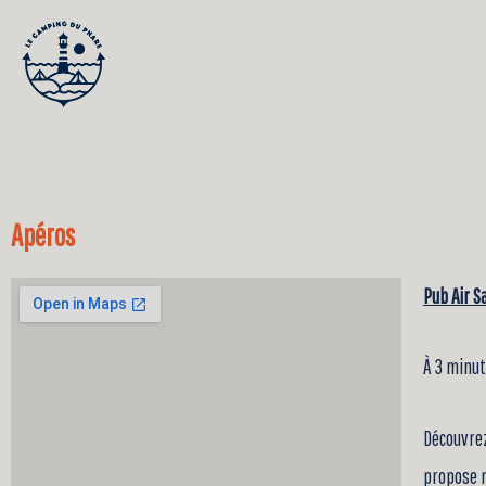
Aller
au
contenu
Apéros
Pub Air S
À 3 minu
Découvrez
propose n