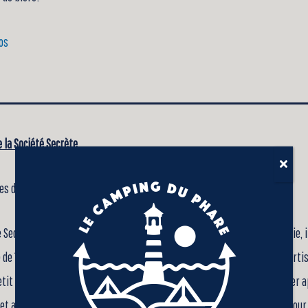
fos
e la Société Secrète
tes du Camping.
é Secrète est une distillerie artisanale située à Cap-d’Espoir, en Gaspésie,
 de 1875. Elle se distingue par son architecture unique et son procédé arti
tit lot est brassé, fermenté et distillé sur place avec un soin particulier a
 et avant-garde. La distillerie propose également des visites guidées pour