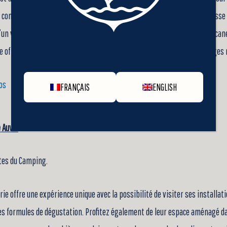
 comprendre le processus de fabrication de leurs spiritueux.
Une terrasse
d’un verre dans une ambiance unique, au cœur de l’ancienne église anglican
e offre une expérience mémorable alliant charme historique et paysages 
fos
FRANÇAIS
ENGLISH
 Auval
utes du Camping.
rie offre une expérience unique avec la possibilité de visiter ses installat
es formules de dégustation. Profitez également de leur espace aménagé da