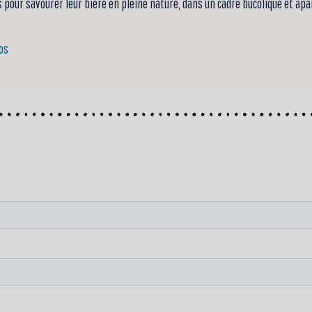
 pour savourer leur bière en pleine nature, dans un cadre bucolique et apa
fos